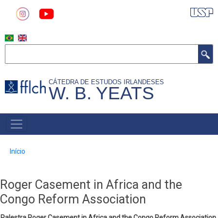
Pular
para
o
conteúdo
Buscar
principal
CÁTEDRA DE ESTUDOS IRLANDESES
W. B. YEATS
MAIN
NAVIGATION
Trilha
Início
de
navegação
Roger Casement in Africa and the
Congo Reform Association
Palestra Roger Casement in Africa and the Congo Reform Association