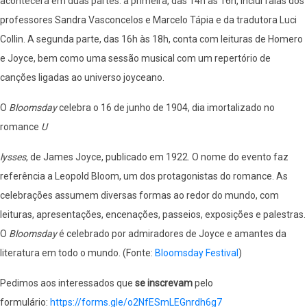
acontecerá em duas partes: a primeira, das 14h às 16h, inclui falas dos
professores Sandra Vasconcelos e Marcelo Tápia e da tradutora Luci
Collin. A segunda parte, das 16h às 18h, conta com leituras de Homero
e Joyce, bem como uma sessão musical com um repertório de
canções ligadas ao universo joyceano.
O
Bloomsday
celebra o 16 de junho de 1904, dia imortalizado no
romance
U
lysses
, de James Joyce, publicado em 1922. O nome do evento faz
referência a Leopold Bloom, um dos protagonistas do romance. As
celebrações assumem diversas formas ao redor do mundo, com
leituras, apresentações, encenações, passeios, exposições e palestras.
O
Bloomsday
é celebrado por admiradores de Joyce e amantes da
literatura em todo o mundo. (Fonte:
Bloomsday Festival
)
Pedimos aos interessados que
se inscrevam
pelo
formulário:
https://forms.gle/
o2NfESmLEGnrdh6g7