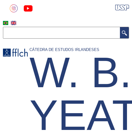
Pular
para
o
conteúdo
Buscar
principal
CÁTEDRA DE ESTUDOS IRLANDESES
W. B.
YEA