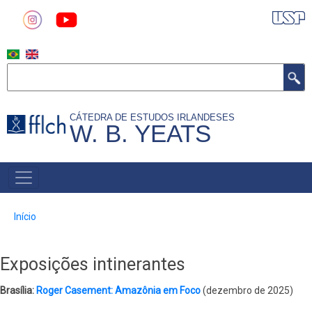
Pular
para
o
conteúdo
Buscar
principal
CÁTEDRA DE ESTUDOS IRLANDESES
W. B. YEATS
MAIN
NAVIGATION
Trilha
Início
de
navegação
Exposições intinerantes
Brasília:
Roger Casement: Amazônia em Foco
(dezembro de 2025)