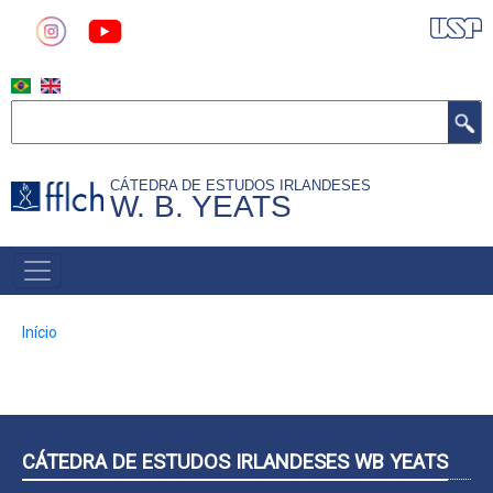
Pular
para
o
conteúdo
Buscar
principal
CÁTEDRA DE ESTUDOS IRLANDESES
W. B. YEATS
MAIN
NAVIGATION
Trilha
Início
de
navegação
CÁTEDRA DE ESTUDOS IRLANDESES WB YEATS