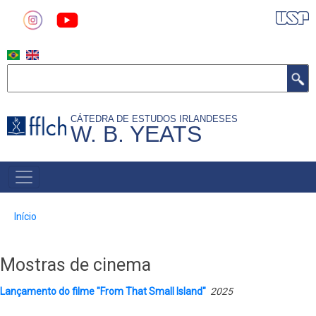
Pular
para
o
conteúdo
Buscar
principal
CÁTEDRA DE ESTUDOS IRLANDESES
W. B. YEATS
MAIN
NAVIGATION
Trilha
Início
de
navegação
Mostras de cinema
Lançamento do filme "From That Small Island"
2025