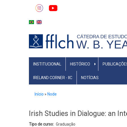
Pular
para
o
conteúdo
principal
CÁTEDRA DE ESTUD
W. B. YE
MAIN
INSTITUCIONAL
HISTÓRICO
PUBLICAÇÕE
NAVIGATION
IRELAND CORNER - IIC
NOTÍCIAS
Trilha
Início
Node
de
navegação
Irish Studies in Dialogue: an I
Tipo de curso
Graduação