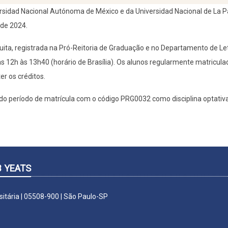
rsidad Nacional Autónoma de México e da Universidad Nacional de La P
de 2024.
atuita, registrada na Pró-Reitoria de Graduação e no Departamento de L
das 12h às 13h40 (horário de Brasília). Os alunos regularmente matricu
r os créditos.
 período de matrícula com o código PRG0032 como disciplina optativa 
 YEATS
sitária | 05508-900 | São Paulo-SP