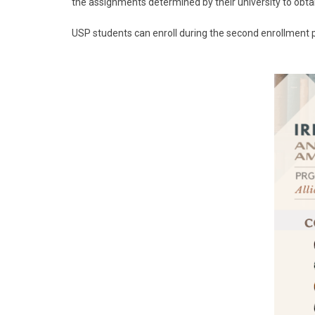
the assignments determined by their university to obtai
USP students can enroll during the second enrollment 