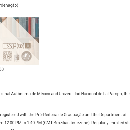
oordenação)
00
Nacional Autónoma de México and Universidad Nacional de La Pampa, the W
.
se registered with the Pró-Reitoria de Graduação and the Department o
om 12:00 PM to 1:40 PM (GMT Brazilian timezone). Regularly enrolled s