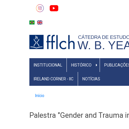
Pular
para
o
conteúdo
principal
CÁTEDRA DE ESTUD
W. B. YE
MAIN
INSTITUCIONAL
HISTÓRICO
PUBLICAÇÕE
NAVIGATION
IRELAND CORNER - IIC
NOTÍCIAS
Trilha
Início
de
navegação
Palestra "Gender and Trauma i