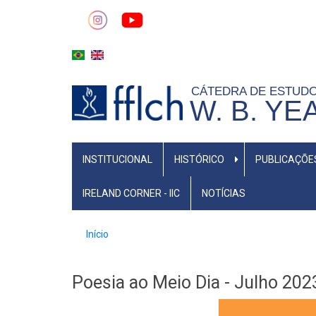
Pular
para
o
conteúdo
principal
CÁTEDRA DE ESTUD
W. B. YE
MAIN
INSTITUCIONAL
HISTÓRICO
PUBLICAÇÕE
NAVIGATION
IRELAND CORNER - IIC
NOTÍCIAS
Trilha
Início
de
navegação
Poesia ao Meio Dia - Julho 202