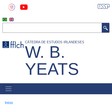
Pular
para
o
conteúdo
Buscar
principal
CÁTEDRA DE ESTUDOS IRLANDESES
W. B.
YEATS
MAIN
NAVIGATION
Trilha
Início
de