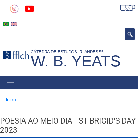
Pular
para
o
conteúdo
Buscar
principal
CÁTEDRA DE ESTUDOS IRLANDESES
W. B. YEATS
MAIN
NAVIGATION
Trilha
Início
de
navegação
POESIA AO MEIO DIA - ST BRIGID'S DAY
2023