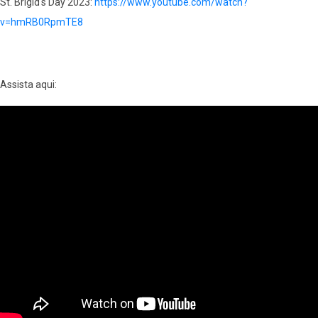
St. Brigid's Day 2023:
https://www.youtube.com/watch?
v=hmRB0RpmTE8
Assista aqui: