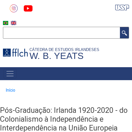
Pular
para
o
conteúdo
Buscar
principal
CÁTEDRA DE ESTUDOS IRLANDESES
W. B. YEATS
MAIN
NAVIGATION
Trilha
Início
de
navegação
Pós-Graduação: Irlanda 1920-2020 - do
Colonialismo à Independência e
Interdependência na União Europeia