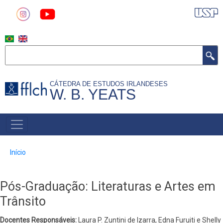
Pular
para
o
conteúdo
Buscar
principal
CÁTEDRA DE ESTUDOS IRLANDESES
W. B. YEATS
MAIN
NAVIGATION
Trilha
Início
de
navegação
Pós-Graduação: Literaturas e Artes em
Trânsito
Docentes Responsáveis:
Laura P. Zuntini de Izarra, Edna Furuiti e Shelly