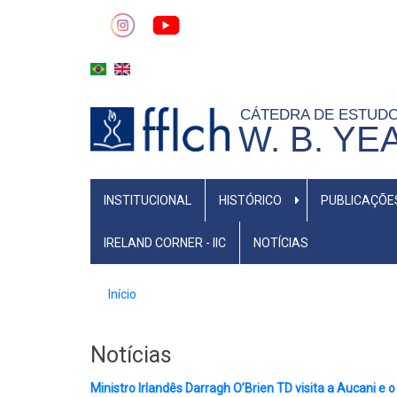
Pular
para
o
conteúdo
principal
CÁTEDRA DE ESTUD
W. B. YE
MAIN
INSTITUCIONAL
HISTÓRICO
PUBLICAÇÕE
NAVIGATION
IRELAND CORNER - IIC
NOTÍCIAS
Trilha
Início
de
navegação
Notícias
Ministro Irlandês Darragh O’Brien TD visita a Aucani e o